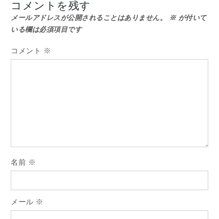
ビ
コメントを残す
メールアドレスが公開されることはありません。
※
が付いて
ゲ
いる欄は必須項目です
ー
コメント
※
シ
ョ
ン
名前
※
メール
※