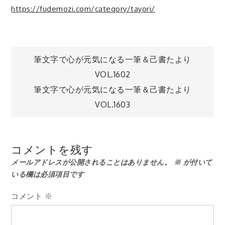
https://fudemozi.com/category/tayori/
投
筆文字で心が元気になる一筆＆己書たより
VOL.1602
稿
筆文字で心が元気になる一筆＆己書たより
VOL.1603
ナ
ビ
コメントを残す
メールアドレスが公開されることはありません。
※
が付いて
ゲ
いる欄は必須項目です
ー
コメント
※