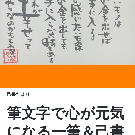
己書たより
筆文字で心が元気
になる一筆＆己書