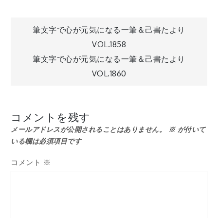
投
筆文字で心が元気になる一筆＆己書たより
VOL.1858
稿
筆文字で心が元気になる一筆＆己書たより
VOL.1860
ナ
ビ
コメントを残す
メールアドレスが公開されることはありません。
※
が付いて
ゲ
いる欄は必須項目です
ー
コメント
※
シ