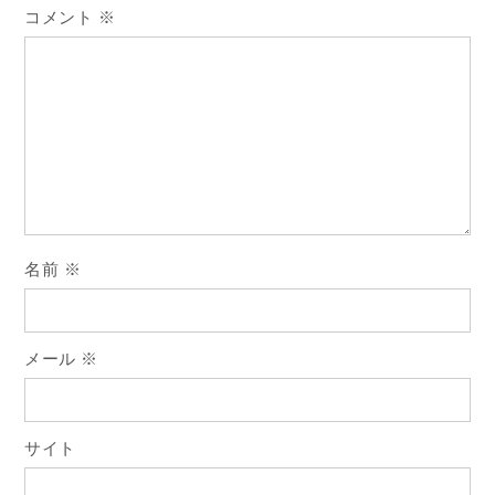
ー
コメント
※
シ
ョ
ン
名前
※
メール
※
サイト