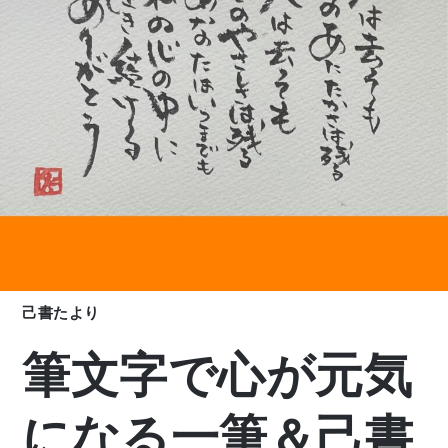
己書たより
筆文字で心が元気
になる一筆＆己書