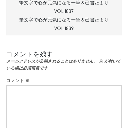
投
筆文字で心が元気になる一筆＆己書たより
VOL.1837
稿
筆文字で心が元気になる一筆＆己書たより
VOL.1839
ナ
ビ
コメントを残す
メールアドレスが公開されることはありません。
※
が付いて
ゲ
いる欄は必須項目です
ー
コメント
※
シ
ョ