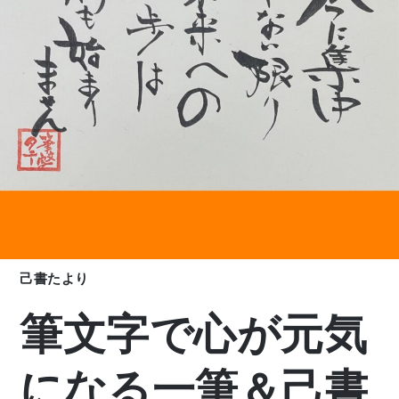
己書たより
筆文字で心が元気
になる一筆＆己書