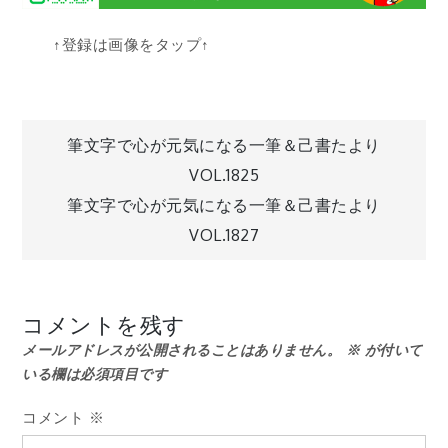
↑登録は画像をタップ↑
投
筆文字で心が元気になる一筆＆己書たより
VOL.1825
稿
筆文字で心が元気になる一筆＆己書たより
VOL.1827
ナ
ビ
コメントを残す
メールアドレスが公開されることはありません。
※
が付いて
ゲ
いる欄は必須項目です
ー
コメント
※