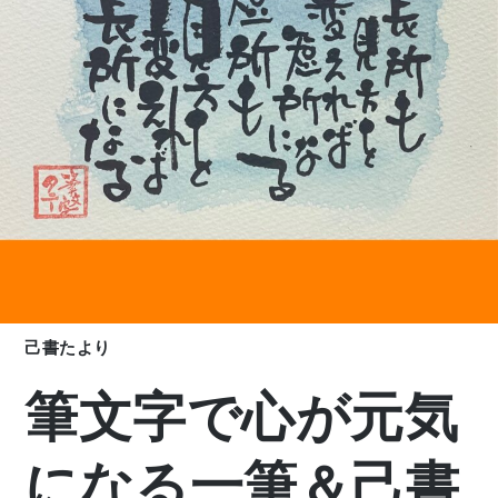
己書たより
筆文字で心が元気
になる一筆＆己書