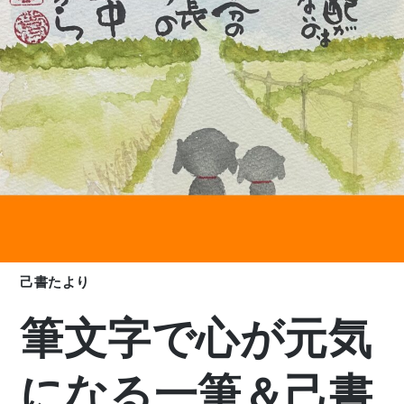
己書たより
筆文字で心が元気
になる一筆＆己書