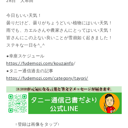
28日 大牟田
今日もいい天気！
曇りだけど、曇りがちょうどいい植物にはいい天気！
雨でも、カエルさんや農家さんにとってはいい天気！
皆さんにこの上ない良いことが雪崩如く起きました！
ステキな一日を^_^
●幸座スケジュール
https://fudemozi.com/kouzainfo
/
●タニー通信過去の記事
https://fudemozi.com/category/tayori/
↑登録は画像をタップ↑