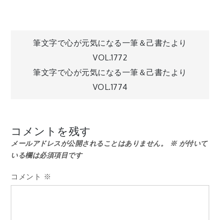
投
筆文字で心が元気になる一筆＆己書たより
VOL.1772
稿
筆文字で心が元気になる一筆＆己書たより
VOL.1774
ナ
ビ
コメントを残す
メールアドレスが公開されることはありません。
※
が付いて
ゲ
いる欄は必須項目です
ー
コメント
※
シ