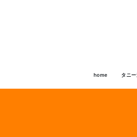
Skip
to
content
home
タニー