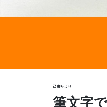
己書たより
筆文字