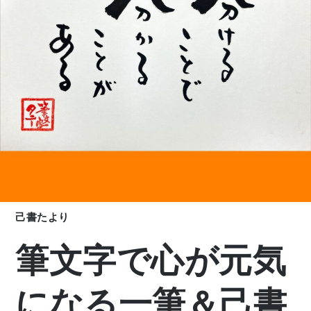
己書たより
筆文字で心が元気
になる一筆＆己書