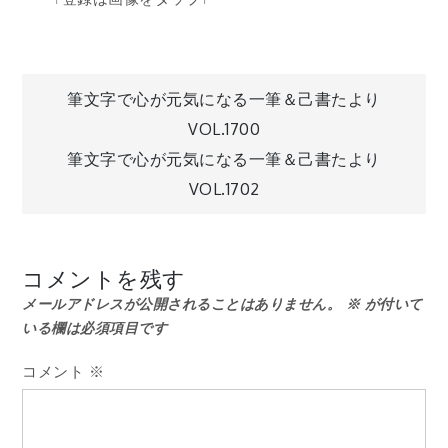
投
筆文字で心が元気になる一筆＆己書たより
VOL.1700
稿
筆文字で心が元気になる一筆＆己書たより
VOL.1702
ナ
ビ
コメントを残す
メールアドレスが公開されることはありません。
※
が付いて
ゲ
いる欄は必須項目です
ー
コメント
※
シ