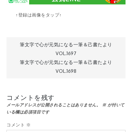
↑登録は画像をタップ↑
投
筆文字で心が元気になる一筆＆己書たより
VOL.1697
稿
筆文字で心が元気になる一筆＆己書たより
VOL.1698
ナ
ビ
コメントを残す
メールアドレスが公開されることはありません。
※
が付いて
ゲ
いる欄は必須項目です
ー
コメント
※