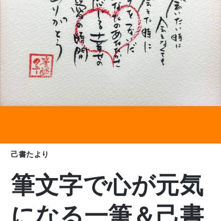
己書たより
筆文字で心が元気
になる一筆＆己書