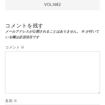
VOL.1682
ナ
ビ
コメントを残す
メールアドレスが公開されることはありません。
※
が付いて
ゲ
いる欄は必須項目です
ー
コメント
※
シ
ョ
ン
名前
※