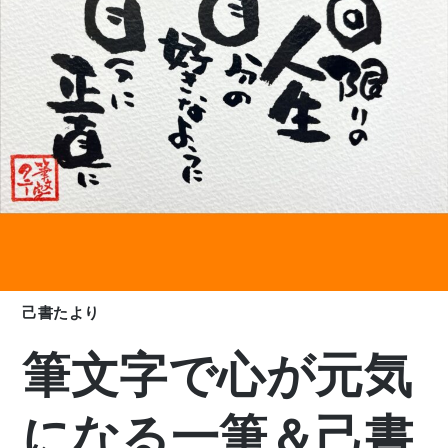
己書たより
筆文字で心が元気
になる一筆＆己書