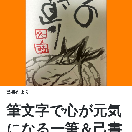
己書たより
筆文字で心が元気
になる一筆＆己書