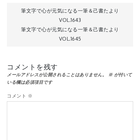
投
筆文字で心が元気になる一筆＆己書たより
VOL.1643
稿
筆文字で心が元気になる一筆＆己書たより
VOL.1645
ナ
ビ
コメントを残す
メールアドレスが公開されることはありません。
※
が付いて
ゲ
いる欄は必須項目です
ー
コメント
※
シ
ョ