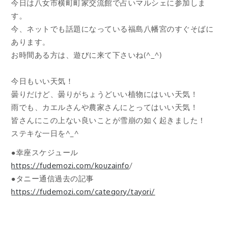
今日は八女市横町町家交流館で占いマルシェに参加しま
す。
今、ネットでも話題になっている福島八幡宮のすぐそばに
あります。
お時間ある方は、遊びに来て下さいね(^_^)
今日もいい天気！
曇りだけど、曇りがちょうどいい植物にはいい天気！
雨でも、カエルさんや農家さんにとってはいい天気！
皆さんにこの上ない良いことが雪崩の如く起きました！
ステキな一日を^_^
●幸座スケジュール
https://fudemozi.com/kouzainfo
/
●タニー通信過去の記事
https://fudemozi.com/category/tayori/