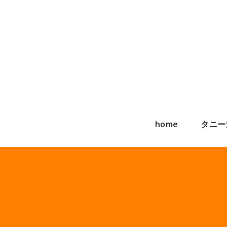
Skip
to
content
home
タニー