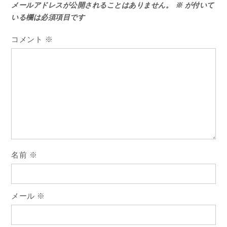
メールアドレスが公開されることはありません。
※
が付いて
ゲ
いる欄は必須項目です
ー
コメント
※
シ
ョ
ン
名前
※
メール
※