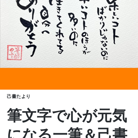
己書たより
筆文字で心が元気
になる一筆＆己書