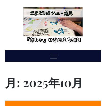
Skip
to
content
Menu
月:
2025年10月