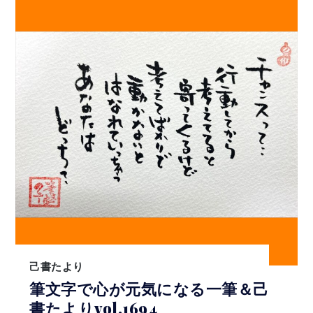
己書たより
筆文字で心が元気になる一筆＆己
書たよりvol.1694