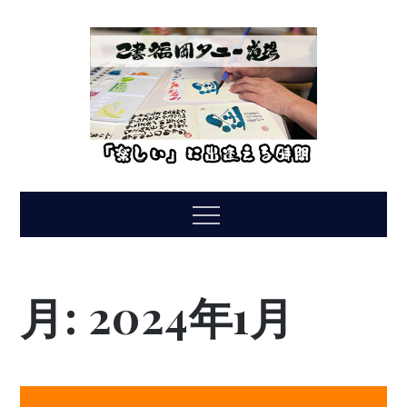
Skip
to
content
Menu
月:
2024年1月